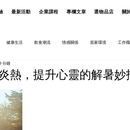
驗
最新活動
企業課程
專欄文章
選物品店
關於
健康生活
飲食潮流
情感關係
居家環境
工作職
3 分鐘
炎熱，提升心靈的解暑妙