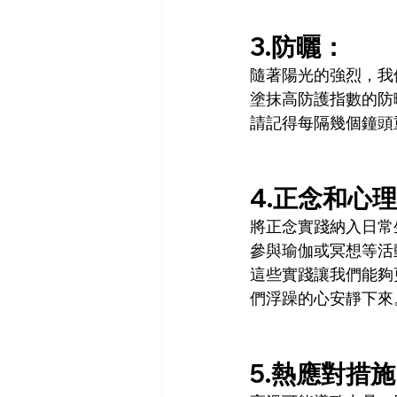
3.防曬： 
隨著陽光的強烈，我
塗抹高防護指數的防
請記得每隔幾個鐘頭
4.正念和心理
將正念實踐納入日常
參與瑜伽或冥想等活
這些實踐讓我們能夠
們浮躁的心安靜下來
5.熱應對措施