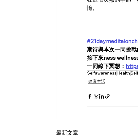
憶。
#21daymeditaionch
期待與本次一同挑戰
接下來ness we
一同線下冥想：
htt
Selfawareness
Health
Sel
健康生活
最新文章