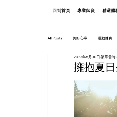
回到首頁
專業師資
精選體
All Posts
美好心事
運動健身
2023年6月30日
讀畢需時 
擁抱夏日