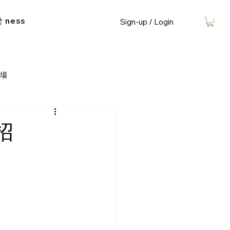
​ ness
Sign-up / Login
場
招