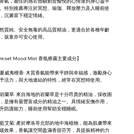
香氣，最佳的感官體驗創造愉悅的心情達到身心靈平
。特別推薦專注於冥想、瑜珈、釋放壓力及入睡前使
，沉澱當下穩定情緒。
然質純、安全無毒的高品質精油，更適合於各種年齡
，孩童亦可安心使用。
re:set Mood Mist 香氛療霧主要成分】
 夏威夷檀香: 木質香氣能帶來平靜與幸福感，激勵身心
予活力，與大地連結的特性，經常在冥想時使用。
 岩蘭草: 來自海地的岩蘭草是十分昂貴的精油，採收困
，是擁有最豐富成分的精油之一。具情緒安撫作用，
升防護能力，睡前使用幫助安穩睡眠。
 藍艾菊: 產於摩洛哥北部的地中海植物，能為肌膚帶來
緩效果，香氣讓空間盈滿香甜芬芳，具提振精神的力