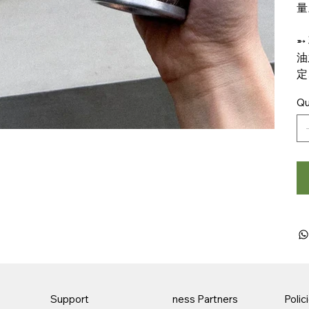
量
➵
油
定
Qu
Support
ness Partners
Polic