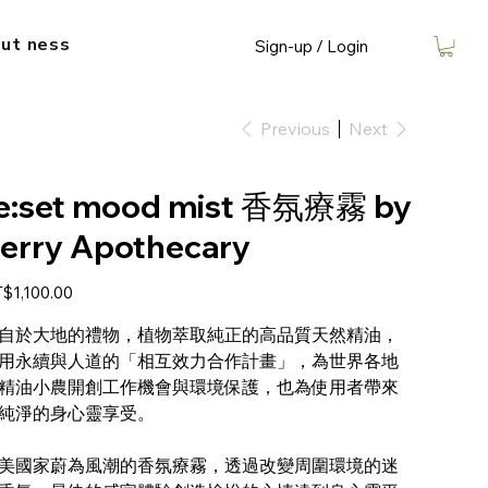
ut​ ness
Sign-up / Login
Previous
Next
e:set mood mist 香氛療霧 by
erry Apothecary
e
$1,100.00
自於大地的禮物，植物萃取純正的高品質天然精油，
用永續與人道的「相互效力合作計畫」，為世界各地
精油小農開創工作機會與環境保護，也為使用者帶來
純淨的身心靈享受。
美國家蔚為風潮的香氛療霧，透過改變周圍環境的迷