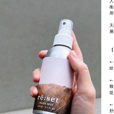
人
衡
用
天
層
【
➵
給
➵
難
提
➵
舒