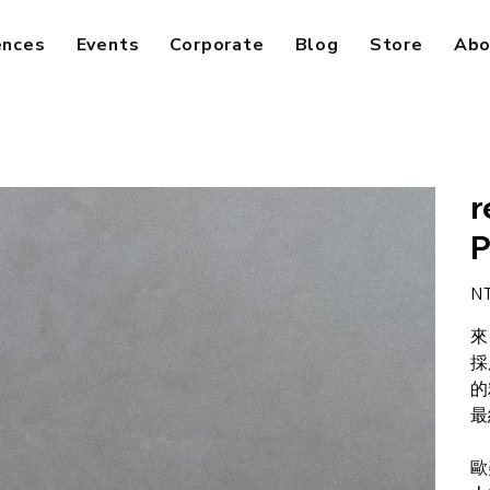
ences
Events
Corporate
Blog
Store
Abo
r
P
Pric
NT
來
採
的
最
歐