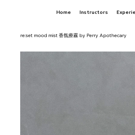
Home
Instructors
Experi
re:set mood mist 香氛療霧 by Perry Apothecary