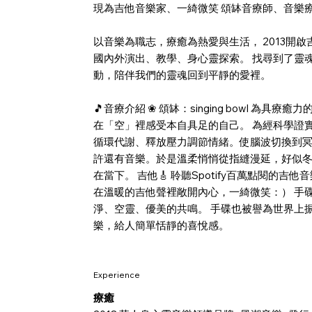
現為吉他音樂家、一綺微笑 頌缽音療師、音樂療癒師
以音樂為職志，療癒為熱愛與生活， 2013
國內外演出、教學、身心靈探索。 找尋到了靈魂
動，陪伴我們的靈魂回到平靜的愛裡。
🎵音療介紹 ❀ 頌缽：singing bowl
在「空」裡感受本自具足的自己。 為經科學證
循環代謝、釋放壓力調節情緒。使腦波切換到冥想
許還有音樂。於是溫柔悄悄從指縫漫延，好似
在當下。 吉他🎸 聆聽Spotify百萬點
在溫暖的吉他聲裡敞開內心，一綺微笑：） 手碟
淨、空靈、優美的共鳴。 手碟也被譽為世界上
樂，給人簡單恬靜的喜悅感。
Experience
療癒