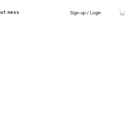
ut​ ness
Sign-up / Login