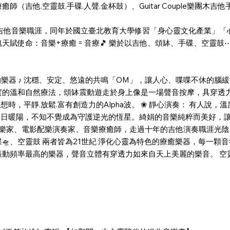
（吉他.空靈鼓.手碟.人聲.金杯鼓）、Guitar Couple樂團
開啟吉他音樂職涯，同年於國立臺北教育大學修習「身心靈文化產業」
天賦使命：音樂+療癒 = 音療🎵 樂於以吉他、頌缽、手碟、空靈
 為具療癒力的樂器 ♪ 沈穩、安定、悠遠的共鳴「OM」，讓人心、喋喋不
實的溫和自然療法，頌缽震動遊走於身上像是一場聲音按摩，具穿透
時，平靜.放鬆.富有創造力的Alpha波。 ❀ 靜心演奏： 有人說
冬日暖陽，不知不覺成為守護逆光的恆星。綺娟的音樂純粹而美好，
閱的吉他音樂家、電影配樂演奏家、音樂療癒師，走過十年的吉他演奏職涯
🛸、空靈鼓 兩者皆為21世紀 淨化心靈為特色的療癒樂器，每一
振動頻率最高的樂器，聲音立體有穿透力如來自天上美麗的樂音。 