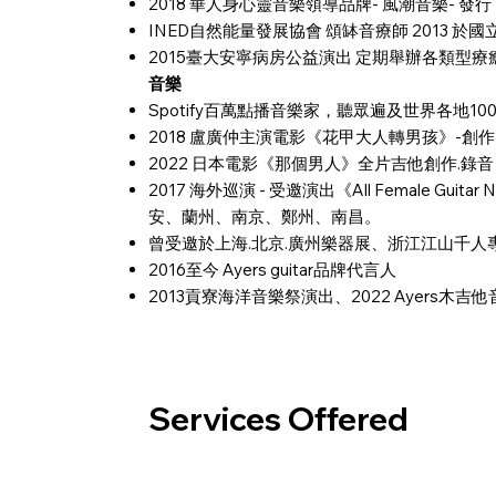
2018 華人身心靈音樂領導品牌- 風潮音樂-
INED自然能量發展協會 頌缽音療師 2013
2015臺大安寧病房公益演出 定期舉辦各類型
音樂
Spotify百萬點播音樂家，聽眾遍及世界各地1
2018 盧廣仲主演電影《花甲大人轉男孩》-
2022 日本電影《那個男人》全片吉他創作.錄
2017 海外巡演 - 受邀演出《All Female G
安、蘭州、南京、鄭州、南昌。
曾受邀於上海.北京.廣州樂器展、浙江江山千人
2016至今 Ayers guitar品牌代言人
2013貢寮海洋音樂祭演出、2022 Ayers木吉
Services Offered