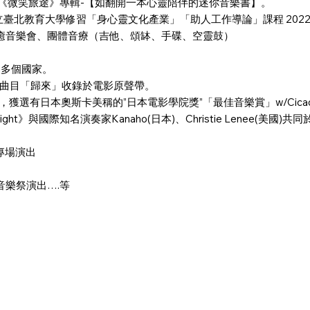
 發行《微笑旅途》專輯-【如翻開一本心靈陪伴的迷你音樂書】。
 於國立臺北教育大學修習「身心靈文化產業」「助人工作導論」課程 20
療癒音樂會、團體音療（吉他、頌缽、手碟、空靈鼓）
00多個國家。
創作曲目「歸來」收錄於電影原聲帶。
音，獲選有日本奧斯卡美稱的”日本電影學院獎”「最佳音樂賞」w/Cic
uitar Night》與國際知名演奏家Kanaho(日本)、Christie Len
專場演出
他音樂祭演出….等