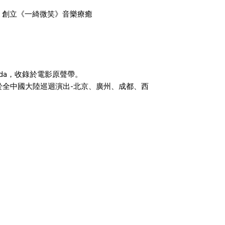
22 創立《一綺微笑》音樂療癒
ada，收錄於電影原聲帶。
ee(美國)共同於全中國大陸巡迴演出-北京、廣州、成都、西