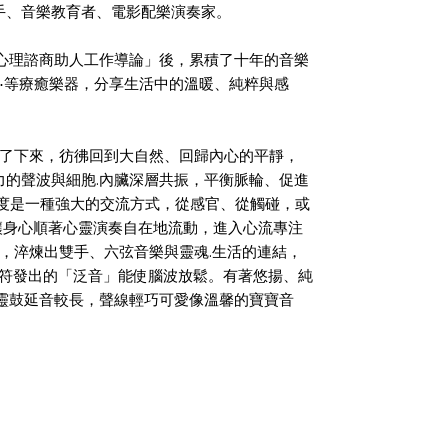
木吉他手、音樂教育者、電影配樂演奏家。
「心理諮商助人工作導論」後，累積了十年的音樂
鼓⋯等療癒樂器，分享生活中的溫暖、純粹與感
休的腦緩了下來，彷彿回到大自然、回歸內心的平靜，
力的聲波與細胞.內臟深層共振，平衡脈輪、促進
，溫度是一種強大的交流方式，從感官、從觸碰，或
讓身心順著心靈演奏自在地流動，進入心流專注
光陰，淬煉出雙手、六弦音樂與靈魂.生活的連結，
顆音符發出的「泛音」能使腦波放鬆。有著悠揚、純
空靈鼓延音較長，聲線輕巧可愛像溫馨的寶寶音