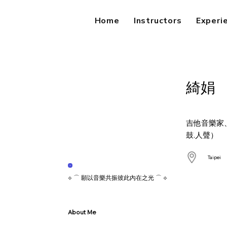
Home
Instructors
Experi
綺娟
吉他音樂家
鼓.人聲）
Taipei
⟡ ⌒ 願以音樂共振彼此內在之光 ⌒ ⟡
About Me