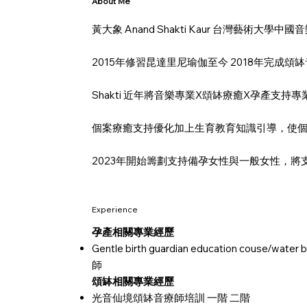
About Me
黃大象 Anand Shakti Kaur 台灣
2015年修習昆達里尼瑜伽至今 2018年完成
Shakti 近年將音樂專業X頌缽療癒X孕產
個案療癒支持優化加上生育教育知識引導，使
2023年開始籌劃支持備孕女性與一般女性，
Experience
孕產相關專業經歷
Gentle birth guardian education couse/water
師
頌缽相關專業經歷
光音仙境頌缽音療師培訓 一階 二階