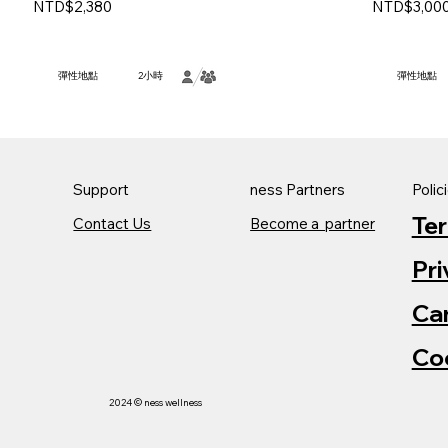
NTD$2,380
NTD$3,00
彈性地點
2小時
彈性地點
Support
ness Partners
Polic
Te
Contact Us
Become a partner
Pri
Can
Co
2024
© ness wellness