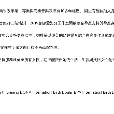
藝術大學中國音樂學系畢業，專業與商業音樂表演有10多年經歷。 因生育經驗
頌缽音療師二階培訓，2019創辦愛樂分工作室開啟整合孕產支持與孕產
支持專業整合支持更多女性，她擅長以優美的頌缽樂音結合療癒創作形成
個案擁有明確方向目標不再恐懼迷惘。
將支持服務延伸至所有女性，期待能陪伴她們生活、生育與找回女性創造
 birth training DONA Internationl Birth Doula IBPA Internation