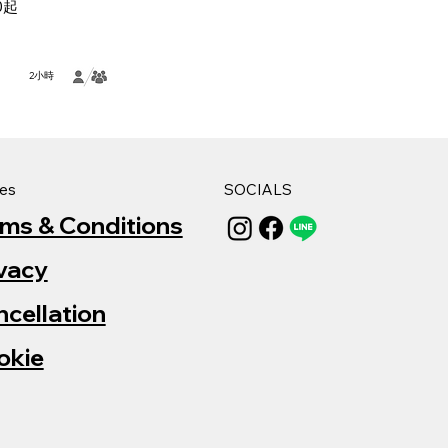
0起
2小時
ies
SOCIALS
rms & Conditions
vacy
cellation
okie