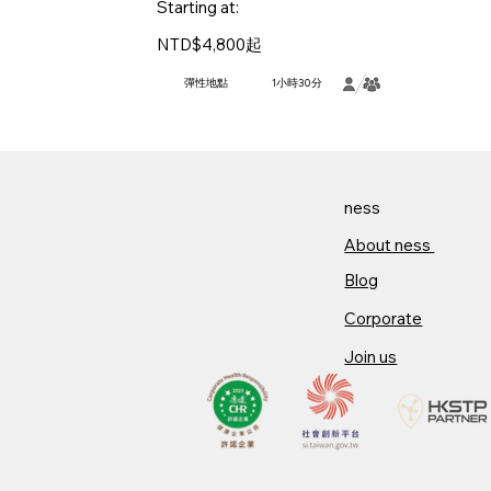
Starting at:
NTD$4,800起
彈性地點
1小時30分
ness
About ness​
Blog
Corporate
Join us