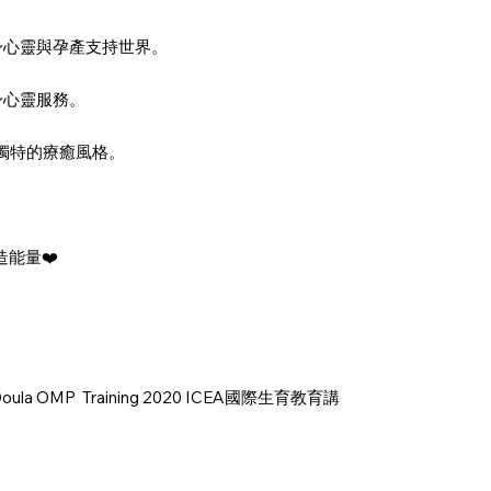
踏入身心靈與孕產支持世界。
身心靈服務。
她獨特的療癒風格。
能量❤️
l Birth Doula OMP Training 2020 ICEA國際生育教育講