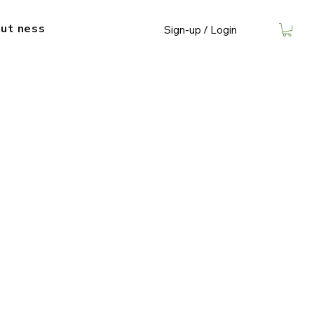
ut​ ness
Sign-up / Login