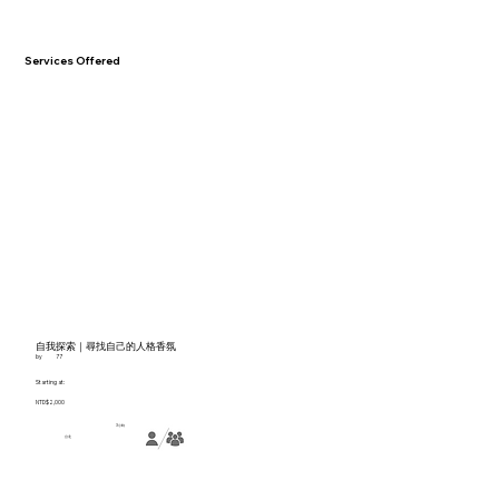
Services Offered
自我探索｜尋找自己的人格香氛
by
77
Starting at:
NTD$2,000
3小時
台北