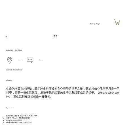
Sign-up / Login
77
臨床心理師｜專業芳療師
Taipei
Chinese
浩瀚宇宙裡，我們只能成為自己
About Me
生命的本質在於經驗，花了許多時間浸泡在心理學的世界之後，開始相信心理學不只是一門
科學，更是一種生活態度，反映著我們想要的生活以及想要成為的樣子。 We are what we
live，當生活到極致後就是一種藝術。
Experience
臨床心理師高考合格（臨心字第001769號) 2018
美國NAHA Level 2 專業芳療師 2022
臼井靈氣二階完訓 2024
明志科技大學專任心理師 (2018-2023)