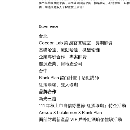
肌力與柔軟度的平衡，進而達到陰陽平衡、情緒穩定、心情舒坦。 延
驗，期待讓更多人了解並愛上瑜珈！
Experience
台北
Cocoon Lab 繭 感官實驗室｜長期師資
基礎哈達、流動哈達、微醺瑜珈
企業專班合作｜專案師資
能源產業、房地產公司
台中
Blank Plan 留白計畫｜活動講師
紅酒瑜珈、雙人瑜珈
品牌合作
新光三越
111 年秋上市自信紓壓節-紅酒瑜珈』特企活動
Aesop X Lululemon X Blank Plan
面部防曬新產品 VIP 戶外紅酒瑜伽體驗活動