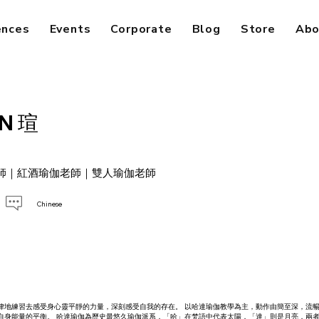
ences
Events
Corporate
Blog
Store
Abo
EN 瑄
師｜紅酒瑜伽老師｜雙人瑜伽老師
Chinese
律地練習去感受身心靈平靜的力量，深刻感受自我的存在。 以哈達瑜伽教學為主，動作由簡至深，流
自身能量的平衡。 哈達瑜伽為歷史最悠久瑜伽派系，「哈」在梵語中代表太陽，「達」則是月亮，兩