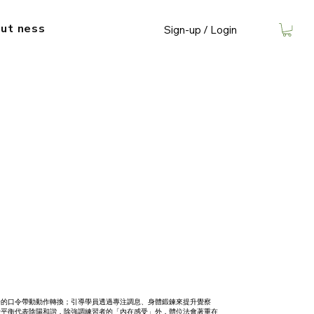
ut​ ness
Sign-up / Login
暢的口令帶動動作轉換；引導學員透過專注調息、身體鍛鍊來提升覺察
者平衡代表陰陽和諧，除強調練習者的「內在感受」外，體位法會著重在