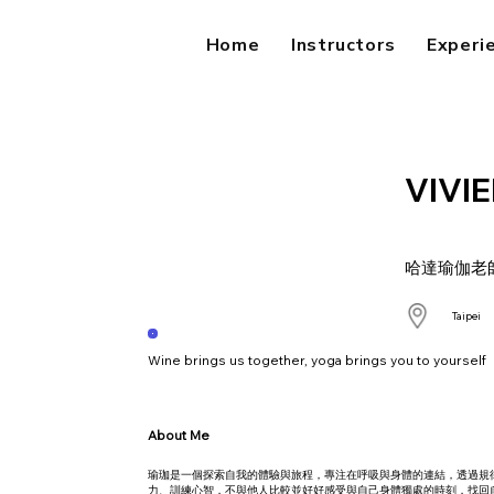
Home
Instructors
Experi
VIVI
哈達瑜伽老
Taipei
Wine brings us together, yoga brings you to yourself
About Me
瑜珈是一個探索自我的體驗與旅程，專注在呼吸與身體的連結，透過規
力、訓練心智，不與他人比較並好好感受與自己身體獨處的時刻，找回