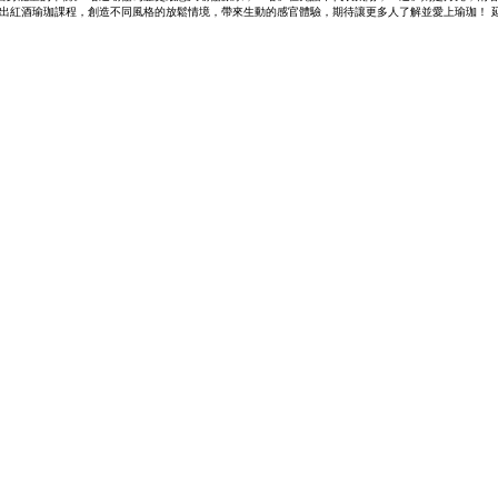
伸出紅酒瑜珈課程，創造不同風格的放鬆情境，帶來生動的感官體驗，期待讓更多人了解並愛上瑜珈！ 