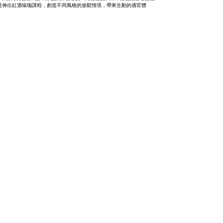
延伸出紅酒瑜珈課程，創造不同風格的放鬆情境，帶來生動的感官體