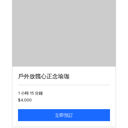
戶外放髖心正念瑜珈
1 小時 15 分鐘
4,000
$4,000
新
台
幣
立即預訂