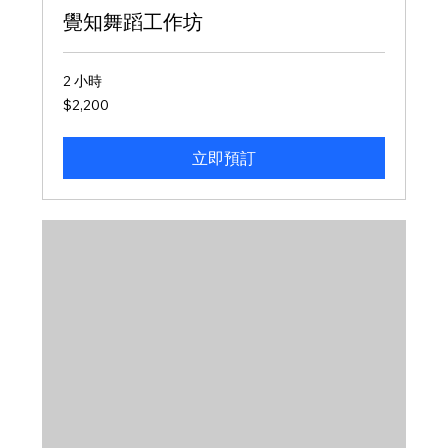
覺知舞蹈工作坊
2 小時
2,200
$2,200
新
台
幣
立即預訂