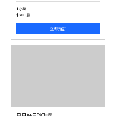
1 小時
800
$800 起
新
台
幣
起
立即預訂
日日好日瑜珈課