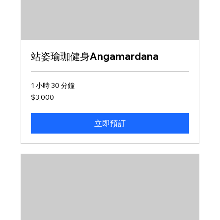
站姿瑜珈健身Angamardana
1 小時 30 分鐘
3,000
$3,000
新
台
幣
立即預訂