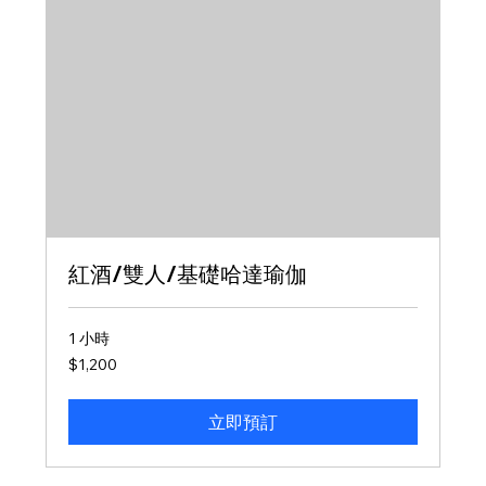
紅酒/雙人/基礎哈達瑜伽
1 小時
1,200
$1,200
新
台
幣
立即預訂