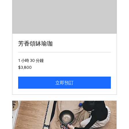
芳香頌缽瑜珈
1 小時 30 分鐘
3,800
$3,800
新
台
幣
立即預訂