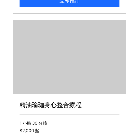
立即預訂
精油瑜珈身心整合療程
1 小時 30 分鐘
2,000
$2,000 起
新
台