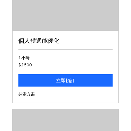
個人體適能優化
1 小時
2,500
$2,500
新
台
幣
立即預訂
探索方案