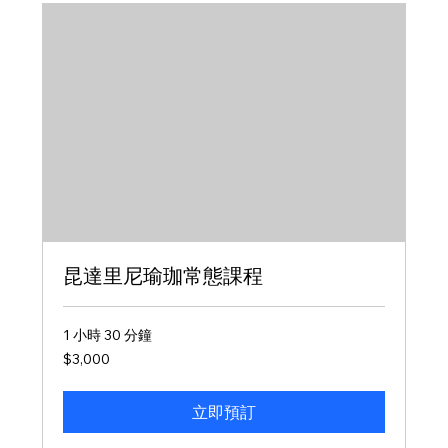
昆達里尼瑜珈常態課程
1 小時 30 分鐘
3,000
$3,000
新
台
幣
立即預訂