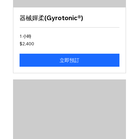
器械嬋柔(Gyrotonic®)
1 小時
2,400
$2,400
新
台
幣
立即預訂