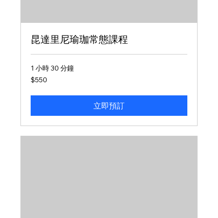
昆達里尼瑜珈常態課程
1 小時 30 分鐘
550
$550
新
台
幣
立即預訂