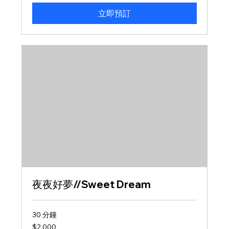
幣
起
立即預訂
夜夜好夢//Sweet Dream
30 分鐘
2,000
$2,000