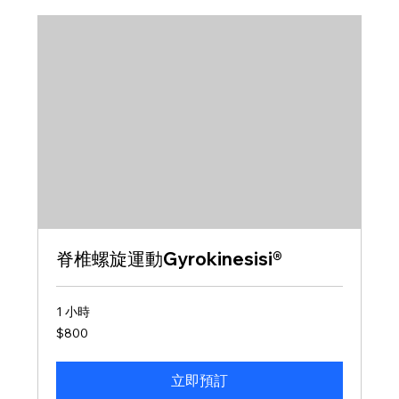
脊椎螺旋運動Gyrokinesisi®
1 小時
800
$800
新
台
幣
立即預訂