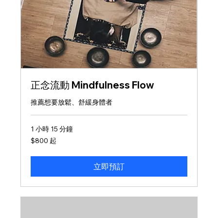
正念流動 Mindfulness Flow
推薦想要放鬆、舒緩身體者
1 小時 15 分鐘
800
$800 起
新
台
幣
起
立即預訂