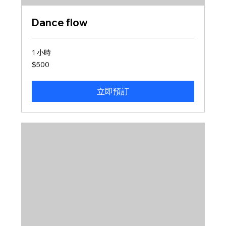
Dance flow
1 小時
500
$500
新
台
幣
立即預訂