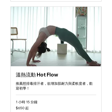
溫熱流動 Hot Flow
推薦想排毒排汗者，欲增加肌耐力與柔軟度者，歡
迎初學！
1 小時 15 分鐘
650
$650 起
新