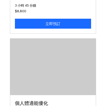
3 小時 45 分鐘
8,800
$8,800
新
台
幣
立即預訂
個人體適能優化