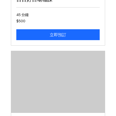
45 分鐘
500
$500
新
台
幣
立即預訂