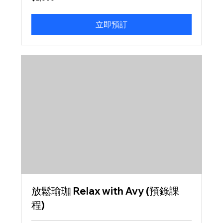
新
台
幣
立即預訂
放鬆瑜珈 Relax with Avy (預錄課
程)