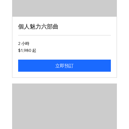
個人魅力六部曲
2 小時
1,980
$1,980 起
新
台
幣
起
立即預訂