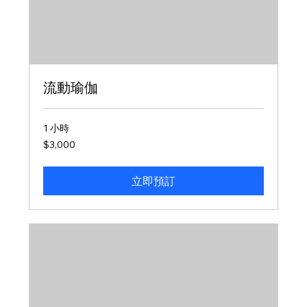
流動瑜伽
1 小時
3,000
$3,000
新
台
幣
立即預訂