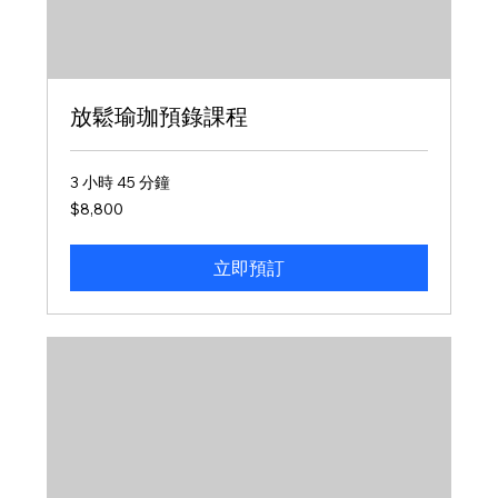
放鬆瑜珈預錄課程
3 小時 45 分鐘
8,800
$8,800
新
台
幣
立即預訂