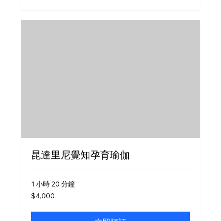
昆達里尼覺知孕育瑜伽
1 小時 20 分鐘
4,000
$4,000
新
台
幣