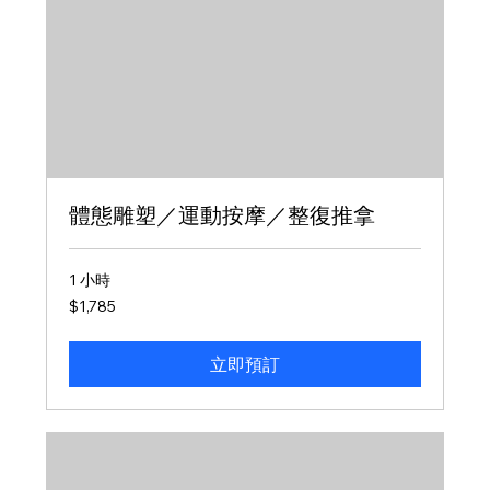
體態雕塑／運動按摩／整復推拿
1 小時
1,785
$1,785
新
台
幣
立即預訂