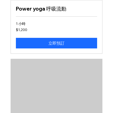
Power yoga 呼吸流動
1 小時
1,200
$1,200
新
台
幣
立即預訂