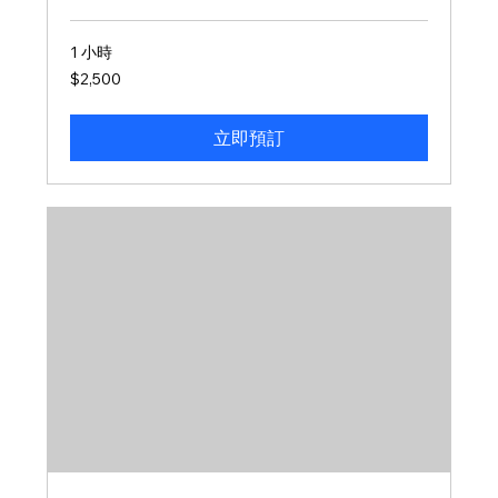
1 小時
2,500
$2,500
新
台
幣
立即預訂