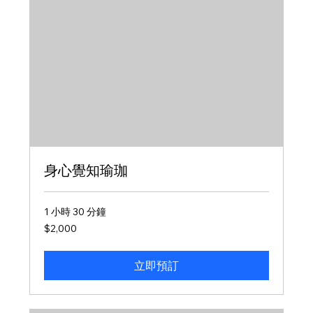
身心覺知瑜珈
1 小時 30 分鐘
2,000
$2,000
新
台
幣
立即預訂