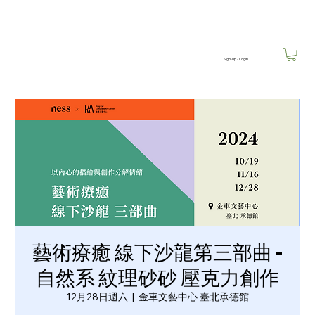
Sign-up / Login
藝術療癒 線下沙龍第三部曲 -
自然系 紋理砂砂 壓克力創作
12月28日週六
  |  
金車文藝中心 臺北承德館