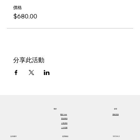
價格
$680.00
分享此活動
關於​
顧客
關於​ ness
聯絡客服
歷屆事蹟
企業課程
人才招募
合作夥伴
使用條款
SOCIALS