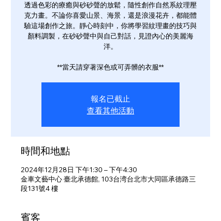
透過色彩的療癒與砂砂聲的放鬆，隨性創作自然系紋理壓
克力畫。不論你喜愛山景、海景，還是浪漫花卉，都能體
驗這場創作之旅。靜心時刻中，你將學習紋理畫的技巧與
顏料調製，在砂砂聲中與自己對話，見證內心的美麗海
洋。
**當天請穿著深色或可弄髒的衣服**
報名已截止
查看其他活動
時間和地點
2024年12月28日 下午1:30 – 下午4:30
金車文藝中心 臺北承德館, 103台湾台北市大同區承德路三
段131號4 樓
賓客