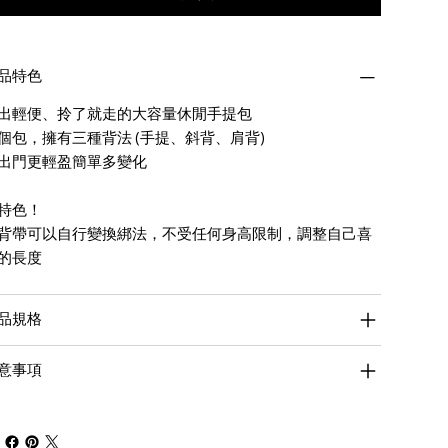
品特色
出輕便、拎了就走的大容量休閒手提包
個包，擁有三種背法 (手提、斜背、肩背)
出門更輕盈簡單多變化
特色！
背帶可以自行變換綁法，不受任何身高限制，調整自己喜
的長度
品規格
意事項