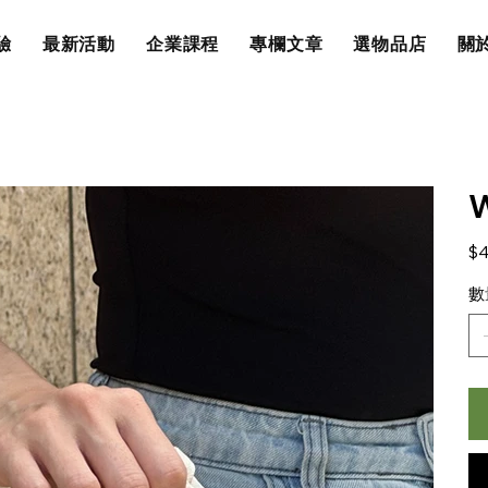
驗
最新活動
企業課程
專欄文章
選物品店
關於
W
原
$4
始
價
數
格