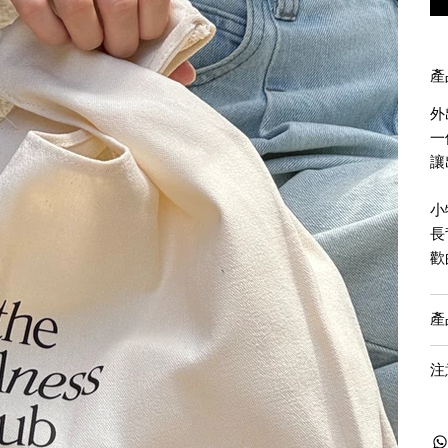
產
外
一
讓
小
長
歡
產
注