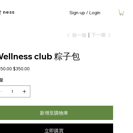
​ ness
Sign-up / Login
下一個
前一個
ellness club 粽子包
促
50.00
$350.00
銷
價
量
格
新增至購物車
立即購買