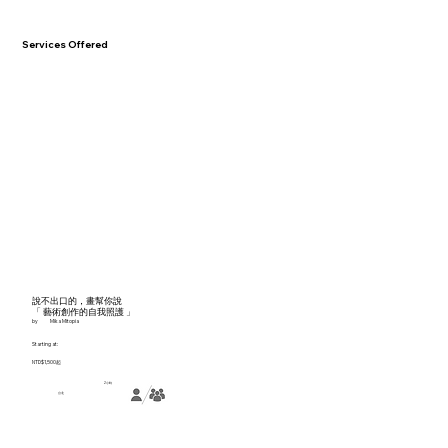
Services Offered
說不出口的，畫幫你說
「 藝術創作的自我照護 」
by
Mika Mitopia
Starting at:
NTD$1,500起
2小時
台北