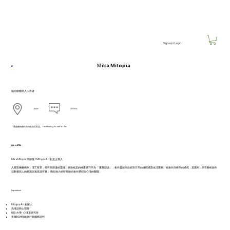
Sign-up / Login
Ｍika Mitopia
藝術療癒助人工作者
Taipei
Chinese
「透過藝術創作與內在自己對話」The Healing Power of Art.
About Me
Mika Mitopia 簡郁璇 / Mitopia Art創意主導人
人體彩繪藝術家，理工背景，卻有個浪漫的靈魂，跳脫框架的繪畫技巧只為『 畫我想說』，創作靈感來自於對日常的微觀感受生活覺察。在創作與教學的過程，意識到，所有藝術創作
活動都與人的意識與無意識有關； 因此致力於研究藝術創作歷程與心理的關聯。
Experience
Mitopia Art創辦人
高考諮商心理師
輔仁大學- 心理系研究所
美國NGH催眠執行師國際證照