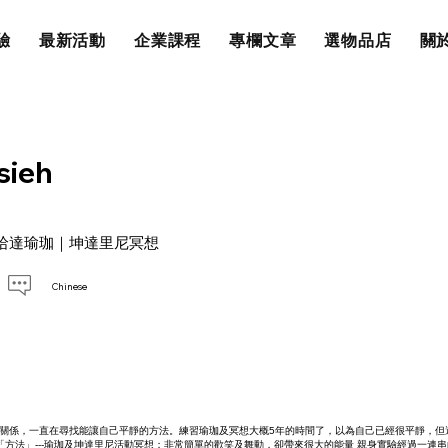
驗
最新活動
企業課程
專欄文章
選物品店
關於
sieh
哈達瑜珈｜坤達里尼冥想
Chinese
的關係，一直在尋找能讓自己平靜的方法。練習瑜珈及冥想大概5年的時間了，以為自己已經很平靜，但
的「方法」---瑜珈及坤達里尼活動冥想；非常簡單的歡笑及舞動，卻帶來很大的能量 親身實驗經過一