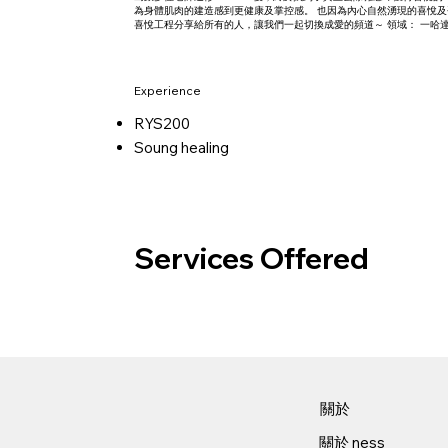
為身體肌肉的建造感到更健康及掌控感。 也因為內心自然湧現的喜悅及
喜悅工程分享給所有的人，讓我們一起切換成愛的頻道～ 領域： 一哈達瑜伽
Experience
RYS200
Soung healing
Services Offered
關於​
關於​ ness