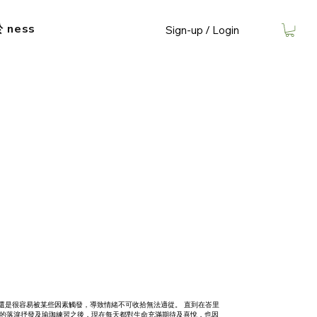
​ ness
Sign-up / Login
還是很容易被某些因素觸發，導致情緒不可收拾無法適從。 直到在峇里
連串的落淚抒發及瑜珈練習之後，現在每天都對生命充滿期待及喜悅，也因