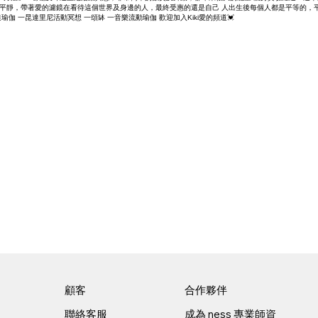
平靜，帶著愛的濾鏡在看待這個世界及身邊的人，最終受惠的還是自己 人出生後每個人都是平等的，平
 一昆達里尼活動冥想 一頌缽 一音樂流動瑜伽 歡迎加入Kiki愛的頻道💓
顧客
合作夥伴
聯絡客服
成為 ness 專業師資