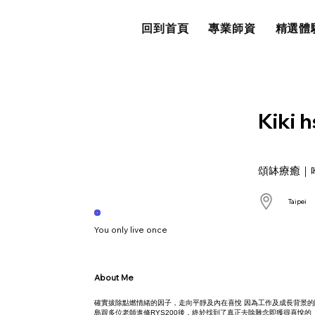
回到首頁
專業師資
精選體
Kiki h
頌缽療癒｜
Taipei
You only live once
About Me
確實拔除點燃情緒的因子，走向平靜及內在喜悅 因為工作及成長背景
島跟多位老師進修RYS200後，終於找到了真正去除雜念即獲得喜悅