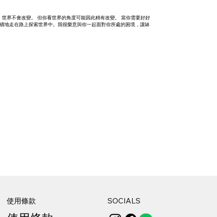
世界不會改變。 但你看世界的角度可能因此稍有改變。 當你需要好好
正繼續地走在路上探索世界中。我很樂意與你一起面對你所處的困境，讓缽
使用條款
SOCIALS