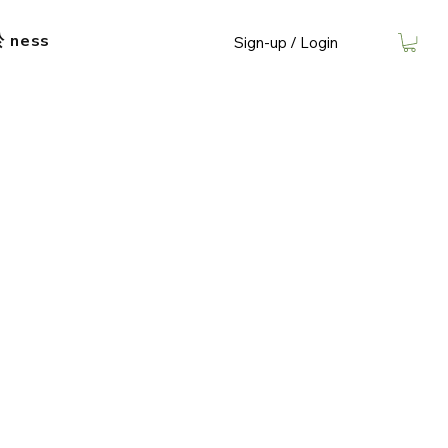
​ ness
Sign-up / Login