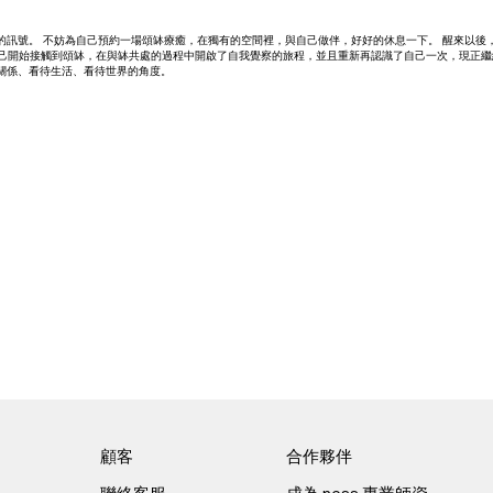
訊號。 不妨為自己預約一場頌缽療癒，在獨有的空間裡，與自己做伴，好好的休息一下。 醒來以後，
的面對自己開始接觸到頌缽，在與缽共處的過程中開啟了自我覺察的旅程，並且重新再認識了自己一次，現
關係、看待生活、看待世界的角度。
顧客
合作夥伴