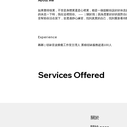
About Me
如果覺得很累，不管是身體累還是心裡累，都是一個提醒你該好好休息的
的休息一下時，我在這裡陪你。 ----- ｜關於我｜因為需要好好
音幫助你活在當下，並透過靜心練習，找到真實的自己，找到重新看待
Experience
粼粼 | 頌缽音波療癒工作室主理人 累積頌缽服務超過100人
Services Offered
關於​