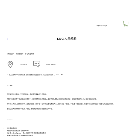
Sign-up / Login
LUCIA 露希雅
花精諮詢師｜能量療癒師｜靜心冥想導師
New Taipei City
Chinese, Taiwanese
「一個人活著而不帶有由長期恐懼、憤怒或苦楚所塑造之思想行為，才是真正活得健康。」ーVinton McCabe
About Me
完整修習臼井靈氣一至三階課程，持續運用靈氣於生活15年。
在陪伴母親度過手術及化療的過程中，因渴望幫助自己和家人安定心靈，開始接觸巴哈花精系統，並取得英國巴哈中心認證花精師資格。
長年靜心禪修，擅長以歸零、直觀的狀態，陪伴每一位學員溫柔地覺知內心，同時相信「療癒」不僅是一時的安慰，而是導向內在智慧的一種進化與超越的行動。
透過心靈力量的轉化和提升，每個人都能找到屬於自己的圓滿與幸福。
Experience
臼井靈氣療癒師
英國巴哈基金會註冊花精師 BFRP
Sati Creative Space 一念之光靜心空間 冥想療癒課程帶領
AKASH 專業靈氣 / 心靈療癒師培訓結業