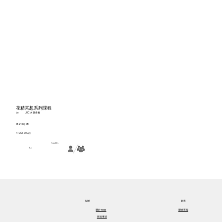
花精冥想系列課程
by
LUCIA 露希雅
Starting at:
NTD$1,200起
1小時30分
線上
關於​
顧客
關於​ ness
聯絡客服
歷屆事蹟