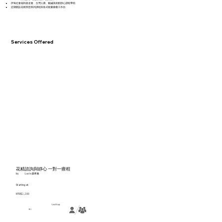
伊甸社會福利基金會、台灣人壽、毓繡美術館靜心課程帶領
定期開設花精冥想系列課程與各式能量療癒工作坊
Services Offered
花精諮詢與靜心 一對一療程
by
Lucia 露希雅
Starting at:
NTD$2,200
1小時30分鐘
線上