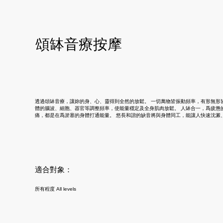
頌缽音療按摩
透過頌缽音療，讓妳的身、心、靈得到全然的放鬆。 一切萬物皆振動頻率，有形無形
體的腦波、細胞、器官等調整頻率，使能量穩定及全身肌肉放鬆。 人缽合一，爲疲憊
痛，都是在爲淤塞的身體打通能量。 悠長和諧的缺音將與身體同工，能讓人快速沈澱
適合對象：
所有程度 All levels