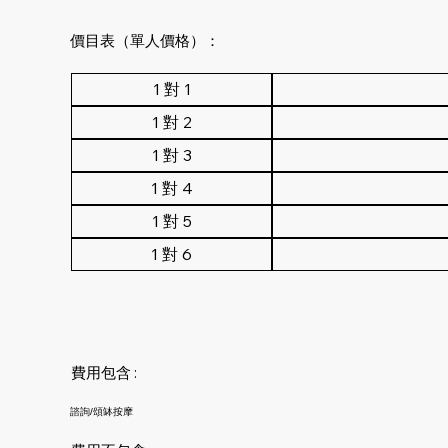
價目表（單人價格）：
費用包含 :
諮詢/頌缽按摩