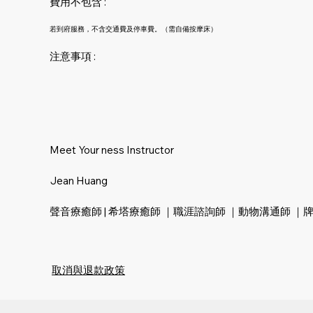
費用不包含 :
若到府服務，不含交通費及停車費。（需自備按摩床）
注意事項 :
Meet Your ness Instructor
Jean Huang
聲音療癒師 | 希塔療癒師 ｜職涯諮詢師 ｜動物溝通師 ｜
取消與退款政策