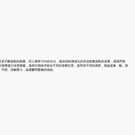
皆是不斷振動的能量，而人體有70%的水分，藉由頌缽傳達出的音波能量振動及按摩，讓我們身
的身體進行深度療癒，過程中因缽停留在不同的身體位置，進而有不同的感受，無論是麻、酸、脹
、平靜、排解壓力，疏通鬱悶繁雜的情緒。