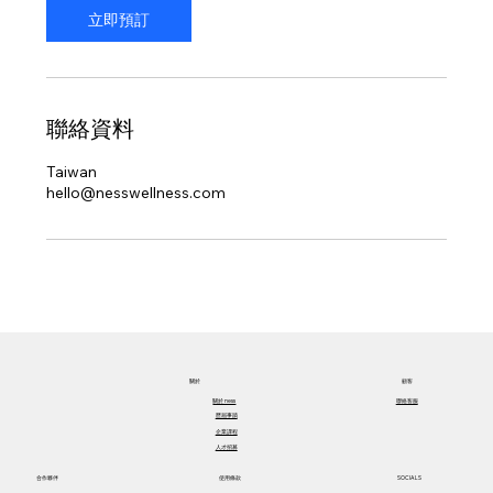
立即預訂
聯絡資料
Taiwan
hello@nesswellness.com
關於​
顧客
關於​ ness
聯絡客服
歷屆事蹟
企業課程
人才招募
合作夥伴
使用條款
SOCIALS