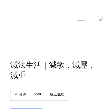
Sign-up / Login
減法生活｜減敏．減壓．
減重
500
新
20 分鐘
2
$500
線上連結
台
0
幣
分
鐘