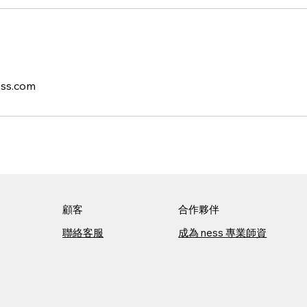
ess.com
顧客
合作夥伴
聯絡客服
成為 ness 專業師資