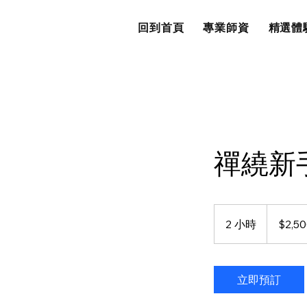
回到首頁
專業師資
精選體
禪繞新
2,500
新
2 小時
2
$2,5
台
幣
小
時
立即預訂