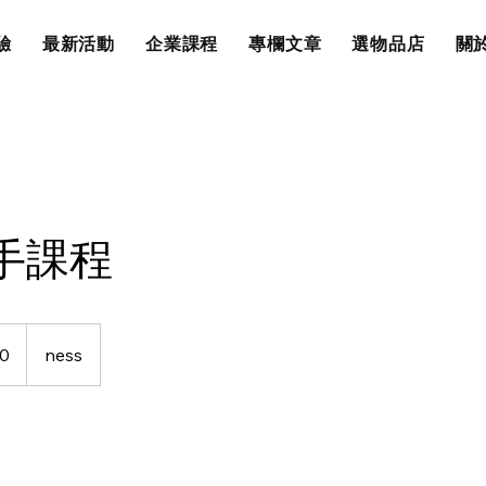
驗
最新活動
企業課程
專欄文章
選物品店
關於
手課程
00
ness