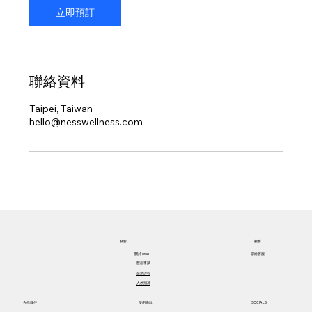
立即預訂
聯絡資料
Taipei, Taiwan
hello@nesswellness.com
關於​
顧客
關於​ ness
聯絡客服
歷屆事蹟
企業課程
人才招募
合作夥伴
使用條款
SOCIALS