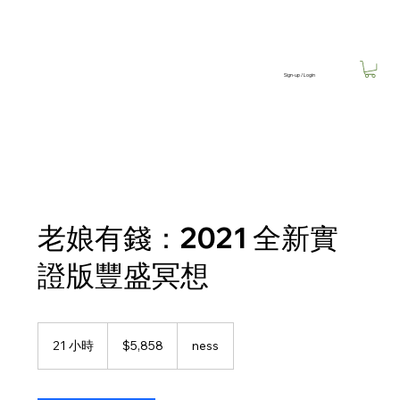
Sign-up / Login
老娘有錢：2021 全新實
證版豐盛冥想
5,858
新
21 小時
2
$5,858
ness
台
1
幣
小
時