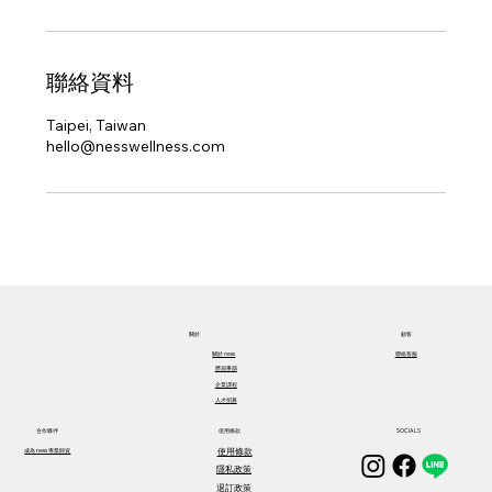
聯絡資料
Taipei, Taiwan
hello@nesswellness.com
關於​
顧客
關於​ ness
聯絡客服
歷屆事蹟
企業課程
人才招募
合作夥伴
使用條款
SOCIALS
使用條款
成為 ness 專業師資
隱私政策
退訂政策