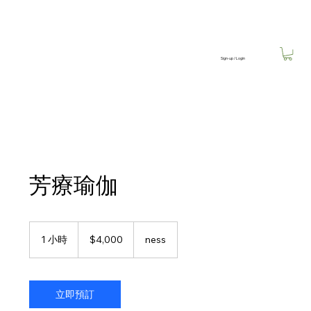
Sign-up / Login
芳療瑜伽
4,000
新
1 小時
1
$4,000
ness
台
小
幣
立即預訂