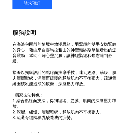
分
請求預訂
鐘
服務說明
在海浪包圍般的情境中放慢思緒，羽翼般的雙手安撫緊繃
的身心；藉由來自喜馬拉雅山的神聖頌缽敲擊後發出的泛
音震動，幫助回歸心靈沉澱，讓神經緊繃和焦慮達到舒
緩。
接著以獨家設計的點線面按摩手技，達到經絡、筋膜、肌
肉層層鬆綁，深層而緩慢的釋放肌肉不平衡張力，疏通骨
縫囤積乳酸造成的疲勞，深層壓力釋放。
‣ 獨家技法特色：
1. 結合點線面技法，得到經絡、筋膜、肌肉的深層壓力釋
放。
2. 深層、緩慢、層層鬆綁，釋放肌肉不平衡張力。
3. 疏通骨縫囤積乳酸造成的疲勞。