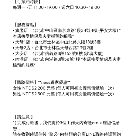
【可預約時段】
每週一~五 11:30~19:00 / 週六日 10:30~18:00
【服務據點】
▪ 旗艦店：台北市中山區南京東路1段34號4樓 (平安大樓) *
本店接受情侶及夫妻檔預約服務*
▪ 天母1店：台北市士林區中山北路六段13號3樓
▪ 天母2店：台北市士林區天母西路29號2樓
▪ 大安店：台北市信義路3段162號8樓 (玫瑰大廈)
▪ 內湖店：台北市內湖路3段58號1樓 *本店接受情侶及夫妻
檔預約服務*
【體驗價格】**ness獨家優惠**
女性 NTD$2,200 元整 (每人可用初次優惠價體驗一次)
男性 NTD$2,500 元整 (每人可用初次優惠價體驗一次)
【請注意!】
1) 完成付款後，我們將於3個工作天內寄送email確認信給
您，
請在收到確認信後 “務必“ 向欲預約分店LINE聯絡確認預約