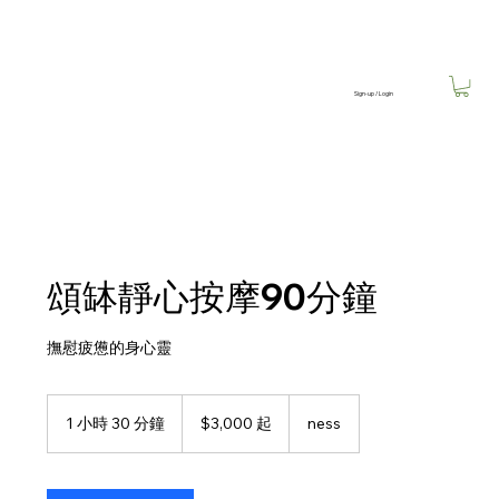
Sign-up / Login
頌缽靜心按摩90分鐘
撫慰疲憊的身心靈
3,000
新
1 小時 30 分鐘
1
$3,000 起
ness
台
小
幣
3
起
0