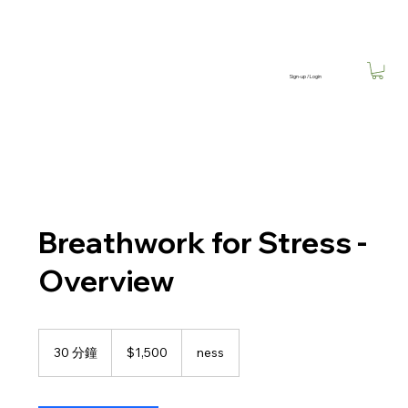
Sign-up / Login
Breathwork for Stress -
Overview
1,500
新
30 分鐘
3
$1,500
ness
台
0
幣
分
鐘