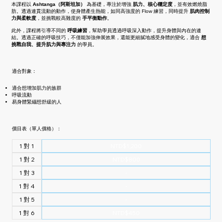
本課程以
Ashtanga（阿斯坦加）
為基礎，專注於增強
肌力、核心穩定度
，並有效燃燒脂
肪。透過連貫流動的動作，使身體產生熱能，如同高強度的 Flow 練習，同時提升
肌肉控制
力與柔軟度
，並挑戰較高難度的
手平衡動作
。
此外，課程將引導不同的
呼吸練習
，幫助學員透過呼吸深入動作，提升身體與內在的連
結。透過正確的呼吸技巧，不僅能加強伸展效果，還能更細膩地感受身體的變化，適合
想
挑戰自我、提升肌力與專注力
的學員。
適合對象：
適合想增加肌力的族群
呼吸流動
易身體緊繃想舒緩的人
價目表（單人價格）：