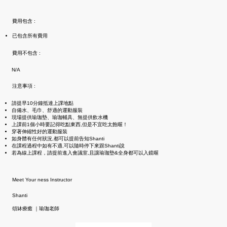
費用包含 :
已包含所有費用
費用不包含 :
N/A
注意事項 :
請提早10分鐘抵達上課地點
自備水、毛巾、舒適的運動服裝
現場提供瑜珈墊、瑜珈輔具、無提供飲水機
上課前1個小時要記得吃點東西,但是不宜吃太飽喔！
穿著伸縮性好的運動服裝
如身體有任何狀況,都可以提前告知Shanti
在課程過程中如有不適,可以隨時停下來跟Shanti說
若為線上課程，請提前進入會議室,且讓瑜珈墊&全身都可以入鏡喔
Meet Your ness Instructor
Shanti
頌缽療癒 ｜瑜珈老師