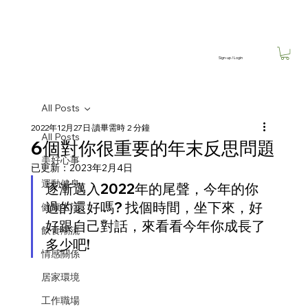
Sign-up / Login
All Posts
2022年12月27日
讀畢需時 2 分鐘
All Posts
6個對你很重要的年末反思問題
美好心事
已更新：
2023年2月4日
運動健身
逐漸邁入2022年的尾聲，今年的你
過的還好嗎? 找個時間，坐下來，好
健康生活
好跟自己對話，來看看今年你成長了
飲食潮流
多少吧!
情感關係
居家環境
工作職場