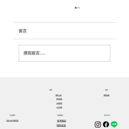
留言
撰寫留言......
員工福祉改善方法：提升員工福祉的創新
方案分享
關於​
顧客
關於​ ness
聯絡客服
歷屆事蹟
企業課程
人才招募
合作夥伴
使用條款
SOCIALS
使用條款
成為 ness 專業師資
隱私政策