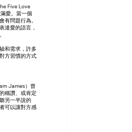
ive Love 
添滿愛。當一個
會有問題行為。
表達愛的語言，
。
驗和需求，許多
對方習慣的方式
 James）曾
的稱讚、或肯定
聽另一半說的
者可以讓對方感