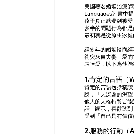
美國著名婚姻治療師蓋瑞‧
Languages》
孩子真正感覺到被愛
多半的問題行為都是
最初就是從原生家庭
經多年的婚姻諮商經
衝突來自夫妻「愛的
表達愛，以下為他歸
1.肯定的言語（Word
肯定的言語包括稱讚、
說，「人深處的渴望
他人的人格特質皆能
話」顯示，喜歡聽到
受到「自己是有價值
2.服務的行動（Act