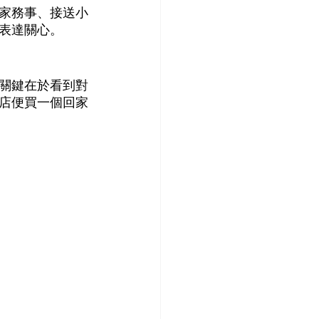
家務事、接送小
表達關心。
關鍵在於看到對
店便買一個回家