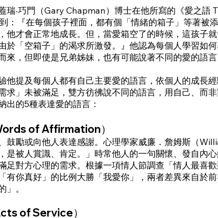
巧門（Gary Chapman）博士在他所寫的《愛之語 The F
書中提到：『在每個孩子裡面，都有個「情緒的箱子」等著被
，他才會正常地成長。但，當愛箱空了的時候，這孩子就
由於「空箱子」的渴求所激發。』他認為每個人學習如何
而來，但即使是兄弟姊妹，也有可能說著不同的愛的語言
驗他提及每個人都有自己主要愛的語言，依個人的成長經
需求」未被滿足，雙方彷彿說不同的語言，用自己、而非
納出的5種表達愛的語言：
s of Affirmation）
鼓勵或向他人表達感謝。心理學家威廉．詹姆斯（William
，是被人賞識、肯定。」時常他人的一句關懷、發自內心
滿足對方心理的需求。根據一項情人節調查「情人最喜歡
「有你真好」的比例大勝「我愛你」，兩者差異來自於前
的」。
s of Service）