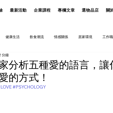
驗
最新活動
企業課程
專欄文章
選物品店
關於
健康生活
飲食潮流
情感關係
居家環境
工作職
2 分鐘
家分析五種愛的語言，讓
愛的方式！
#LOVE
#PSYCHOLOGY