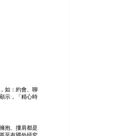
，如：約會、聊
顯示，「精心時
擁抱、摟肩都是
甚至有國外研究